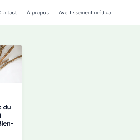
Contact
À propos
Avertissement médical
s du
i
Bien-