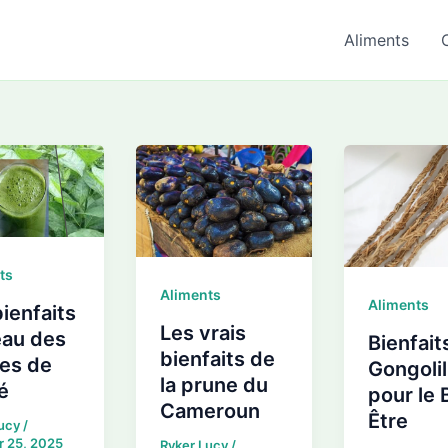
Aliments
ts
Aliments
Aliments
ienfaits
Les vrais
eau des
Bienfait
bienfaits de
les de
Gongolil
la prune du
é
pour le 
Cameroun
Être
Lucy
/
r 25, 2025
Ryker Lucy
/