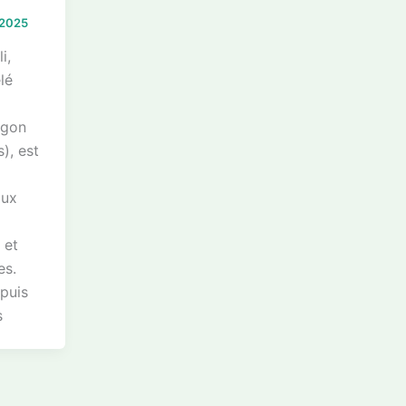
 2025
i,
lé
ogon
), est
aux
 et
es.
epuis
s