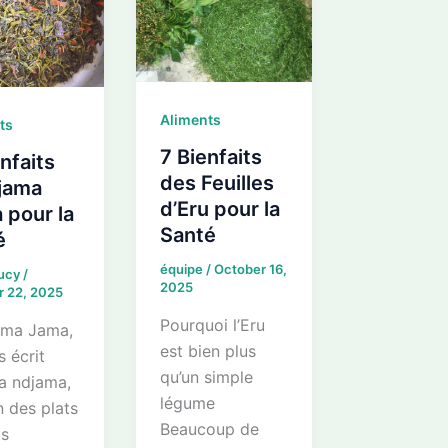
Aliments
ts
7 Bienfaits
nfaits
des Feuilles
jama
d’Eru pour la
 pour la
Santé
é
équipe
/
October 16,
Lucy
/
2025
r 22, 2025
Pourquoi l’Eru
ama Jama,
est bien plus
s écrit
qu’un simple
a ndjama,
légume
un des plats
Beaucoup de
us