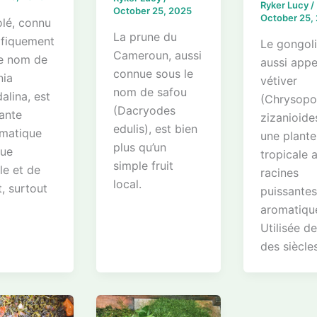
Ryker Lucy
/
October 25, 2025
October 25,
lé, connu
La prune du
ifiquement
Le gongolil
Cameroun, aussi
le nom de
aussi appe
connue sous le
nia
vétiver
nom de safou
lina, est
(Chrysop
(Dacryodes
ante
zizanioides
edulis), est bien
matique
une plante
plus qu’un
que
tropicale 
simple fruit
le et de
racines
local.
t, surtout
puissantes
aromatiqu
Utilisée d
des siècle