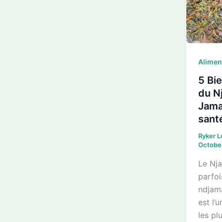
Alimen
5 Bie
du N
Jama
sant
Ryker 
Octobe
Le Nj
parfoi
ndjam
est l’
les pl