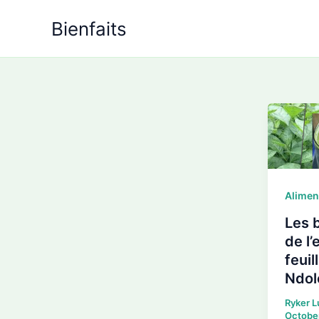
Skip
Bienfaits
to
content
Alimen
Les b
de l’
feuil
Ndol
Ryker 
Octobe