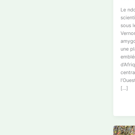
Le ndo
scient
sous 
Verno
amygda
une pl
emblé
d’Afri
centra
l’Oues
[…]